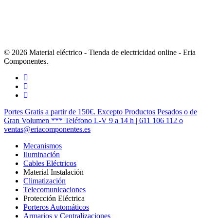
© 2026 Material eléctrico - Tienda de electricidad online - Eria
Componentes.
twitter
facebook
instagram
Cerrar
Portes Gratis a partir de 150€. Excepto Productos Pesados o de
Menú
Gran Volumen *** Teléfono L-V 9 a 14 h | 611 106 112 o
ventas@eriacomponentes.es
Mecanismos
Iluminación
Cables Eléctricos
Material Instalación
Climatización
Telecomunicaciones
Protección Eléctrica
Porteros Automáticos
Armarios y Centralizaciones