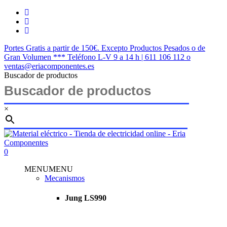
Saltar
twitter
al
facebook
contenido
instagram
principal
Portes Gratis a partir de 150€. Excepto Productos Pesados o de
Gran Volumen *** Teléfono L-V 9 a 14 h | 611 106 112 o
ventas@eriacomponentes.es
Buscador de productos
×
Cerrar
búsqueda
buscar
account
0
Menu
MENU
MENU
Mecanismos
Jung LS990