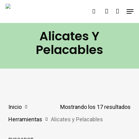
Saltar
Men
buscar
account
al
contenido
Alicates Y
principal
Pelacables
Inicio
Mostrando los 17 resultados
Herramientas
Alicates y Pelacables