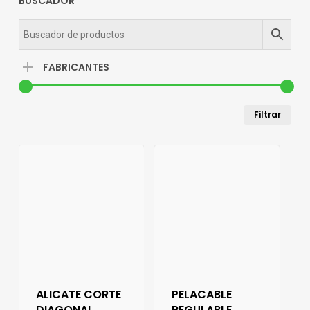
BUSCADOR
FABRICANTES
Pre
Pre
Filtrar
mín
má
ALICATE CORTE
PELACABLE
DIAGONAL
REGULABLE