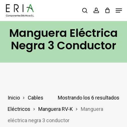
Saltar
Men
buscar
account
al
contenido
Manguera Eléctrica
principal
Negra 3 Conductor
Inicio
Cables
Mostrando los 6 resultados
Eléctricos
Manguera RV-K
Manguera
eléctrica negra 3 conductor