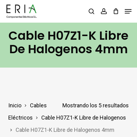
Saltar
Men
buscar
account
al
contenido
Cable H07Z1-K Libre
principal
De Halogenos 4mm
Inicio
Cables
Mostrando los 5 resultados
Eléctricos
Cable H07Z1-K Libre de Halogenos
Cable H07Z1-K Libre de Halogenos 4mm