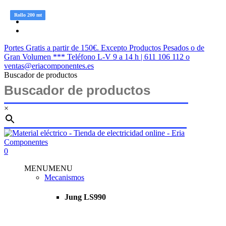
Saltar
twitter
Rollo 200 mt
Rollo 200 mt
Rollo 200 mt
Rollo 200 mt
Rollo 200 mt
Rollo 200 mt
al
facebook
contenido
instagram
principal
Portes Gratis a partir de 150€. Excepto Productos Pesados o de
Gran Volumen *** Teléfono L-V 9 a 14 h | 611 106 112 o
ventas@eriacomponentes.es
Buscador de productos
×
Cerrar
búsqueda
buscar
account
0
Menu
MENU
MENU
Mecanismos
Jung LS990