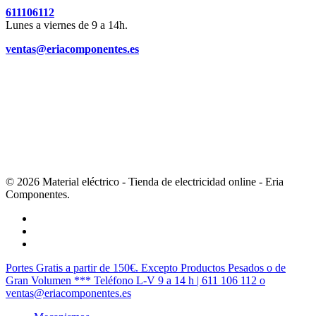
611106112
Lunes a viernes de 9 a 14h.
ventas@eriacomponentes.es
© 2026 Material eléctrico - Tienda de electricidad online - Eria
Componentes.
twitter
facebook
instagram
Cerrar
Portes Gratis a partir de 150€. Excepto Productos Pesados o de
Menú
Gran Volumen *** Teléfono L-V 9 a 14 h | 611 106 112 o
ventas@eriacomponentes.es