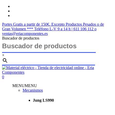
Saltar
twitter
al
facebook
contenido
instagram
principal
Portes Gratis a partir de 150€. Excepto Productos Pesados o de
Gran Volumen *** Teléfono L-V 9 a 14 h | 611 106 112 o
ventas@eriacomponentes.es
Buscador de productos
×
Cerrar
búsqueda
buscar
account
0
Menu
MENU
MENU
Mecanismos
Jung LS990