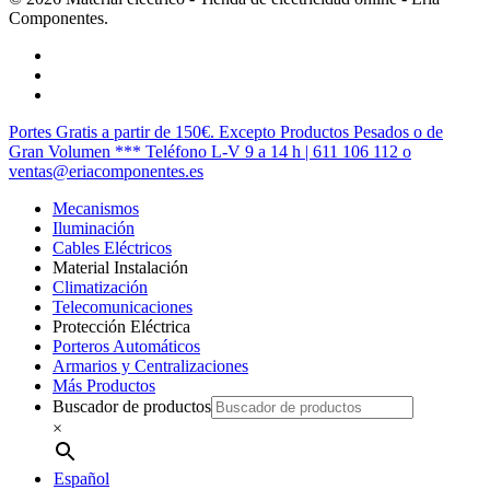
Componentes.
twitter
facebook
instagram
Cerrar
Portes Gratis a partir de 150€. Excepto Productos Pesados o de
Menú
Gran Volumen *** Teléfono L-V 9 a 14 h | 611 106 112 o
ventas@eriacomponentes.es
Mecanismos
Iluminación
Cables Eléctricos
Material Instalación
Climatización
Telecomunicaciones
Protección Eléctrica
Porteros Automáticos
Armarios y Centralizaciones
Más Productos
Buscador de productos
×
Español