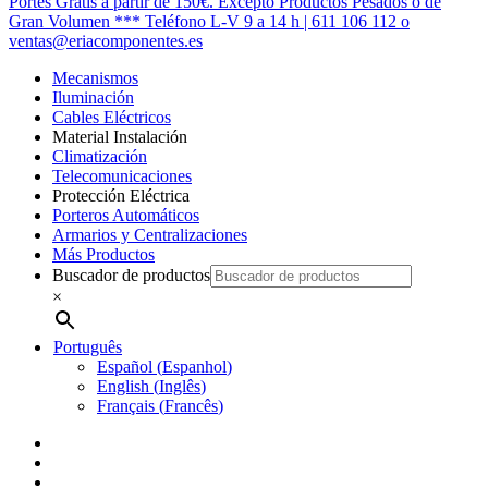
Close
Portes Gratis a partir de 150€. Excepto Productos Pesados o de
Menu
Gran Volumen *** Teléfono L-V 9 a 14 h | 611 106 112 o
ventas@eriacomponentes.es
Mecanismos
Iluminación
Cables Eléctricos
Material Instalación
Climatización
Telecomunicaciones
Protección Eléctrica
Porteros Automáticos
Armarios y Centralizaciones
Más Productos
Buscador de productos
×
Português
Español
(
Espanhol
)
English
(
Inglês
)
Français
(
Francês
)
twitter
facebook
instagram