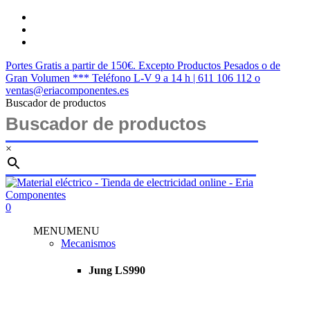
Skip
twitter
to
facebook
main
instagram
content
Portes Gratis a partir de 150€. Excepto Productos Pesados o de
Gran Volumen *** Teléfono L-V 9 a 14 h | 611 106 112 o
ventas@eriacomponentes.es
Buscador de productos
×
Close
Search
search
account
0
Menu
MENU
MENU
Mecanismos
Jung LS990