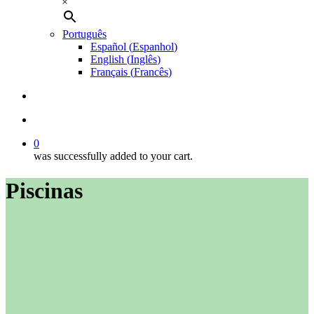
×
Português
Español
(
Espanhol
)
English
(
Inglês
)
Français
(
Francês
)
search
account
0
was successfully added to your cart.
Piscinas