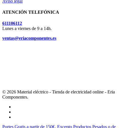
Aviso legal
ATENCIÓN TELEFÓNICA
611106112
Lunes a viernes de 9 a 14h.
ventas@eriacomponentes.es
© 2026 Material eléctrico - Tienda de electricidad online - Eria
Componentes.
twitter
facebook
instagram
Close
Portes Gratis a partir de 150€. Excepto Productos Pesados o de