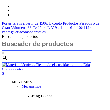
Skip
twitter
to
facebook
main
instagram
content
Portes Gratis a partir de 150€. Excepto Productos Pesados o de
Gran Volumen *** Teléfono L-V 9 a 14 h | 611 106 112 o
ventas@eriacomponentes.es
Buscador de productos
×
Close
Search
search
account
0
Menu
MENU
MENU
Mecanismos
Jung LS990