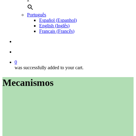
×
Português
Español
(
Espanhol
)
English
(
Inglês
)
Français
(
Francês
)
search
account
0
was successfully added to your cart.
Mecanismos