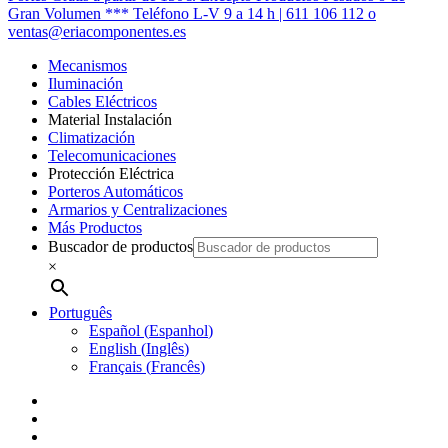
Menu
Gran Volumen *** Teléfono L-V 9 a 14 h | 611 106 112 o
ventas@eriacomponentes.es
Mecanismos
Iluminación
Cables Eléctricos
Material Instalación
Climatización
Telecomunicaciones
Protección Eléctrica
Porteros Automáticos
Armarios y Centralizaciones
Más Productos
Buscador de productos
×
Português
Español
(
Espanhol
)
English
(
Inglês
)
Français
(
Francês
)
twitter
facebook
instagram