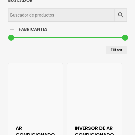
BUSCADOR
FABRICANTES
Pre
Pre
Filtrar
mín
má
AR
INVERSOR DE AR
CONDICIONADO
CONDICIONADO