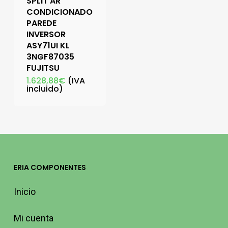
SPLIT AR
CONDICIONADO
PAREDE
INVERSOR
ASY71UI KL
3NGF87035
FUJITSU
1.628,88
€
(IVA
incluido)
ERIA COMPONENTES
Inicio
Mi cuenta