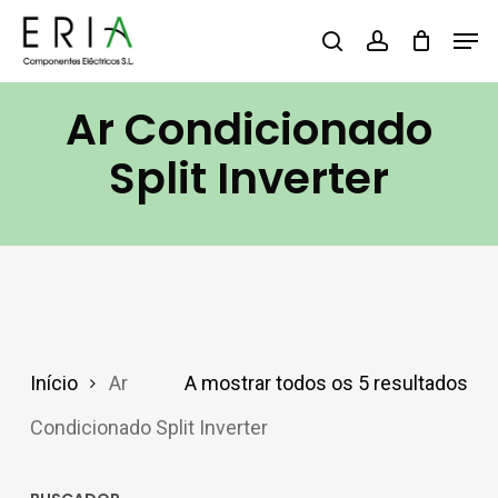
Skip
Men
search
account
to
main
Ar Condicionado
content
Split Inverter
Início
Ar
A mostrar todos os 5 resultados
Condicionado Split Inverter