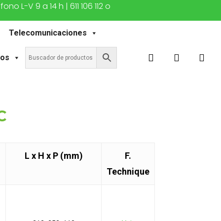
o L-V 9 a 14 h | 611 106 112 o
Telecomunicaciones
search
account
tos
C
L x H x P (mm)
F.
Technique