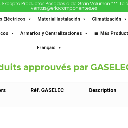
€. Excepto Productos Pesados o de Gran Volumen *** Teléfon
ventas@eriacomponentes.es
s Eléctricos
Material Instalación
Climatización
icos
Armarios y Centralizaciones
Más Produc
Français
duits approuvés par GASELE
ors
Réf. GASELEC
Description