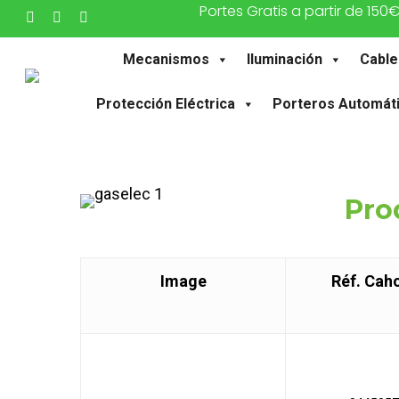
Portes Gratis a partir de 150
Skip
twitter
facebook
instagram
to
Mecanismos
Iluminación
Cable
main
content
Protección Eléctrica
Porteros Automát
Pro
Image
Réf. Cah