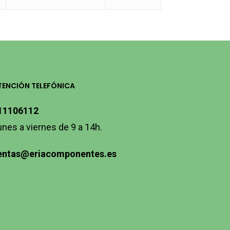
TENCIÓN TELEFÓNICA
11106112
unes a viernes de 9 a 14h.
entas@eriacomponentes.es