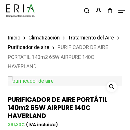
Saltar
Men
buscar
account
al
contenido
principal
Inicio
Climatización
Tratamiento del Aire
Purificador de aire
PURIFICADOR DE AIRE
PORTÁTIL 140m2 65W AIRPURE 140C
HAVERLAND
PURIFICADOR DE AIRE PORTÁTIL
140m2 65W AIRPURE 140C
HAVERLAND
(IVA incluido)
361,33
€