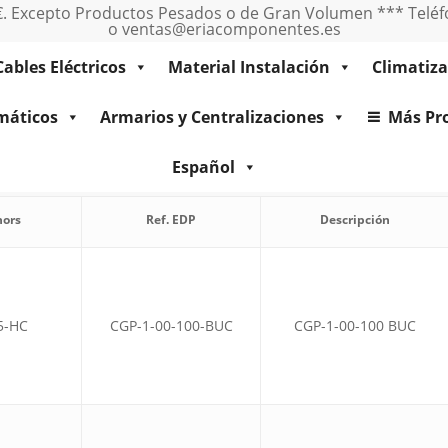
0€. Excepto Productos Pesados o de Gran Volumen *** Teléfo
o ventas@eriacomponentes.es
Cables Eléctricos
Material Instalación
Climatiza
máticos
Armarios y Centralizaciones
Más Pr
ductos homologados por EDP
Español
hors
Ref. EDP
Descripción
5-HC
CGP-1-00-100-BUC
CGP-1-00-100 BUC