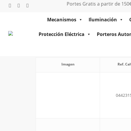
Saltar
Portes Gratis a partir de 15
twitter
facebook
instagram
al
contenido
Mecanismos
Iluminación
principal
Protección Eléctrica
Porteros Auto
Pro
Imagen
Ref. Ca
044231