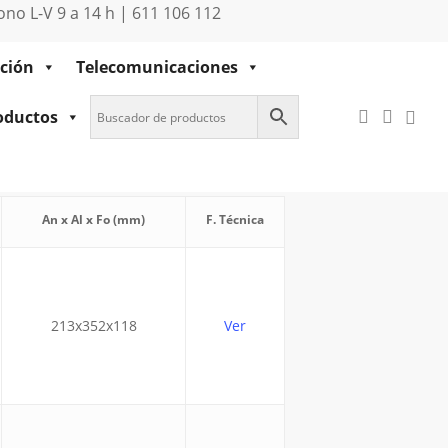
no L-V 9 a 14 h | 611 106 112
ción
Telecomunicaciones
0
buscar
accou
oductos
An x Al x Fo (mm)
F. Técnica
213x352x118
Ver