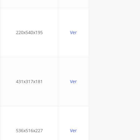
220x540x195
Ver
431x317x181
Ver
536x516x227
Ver