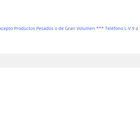
 Excepto Productos Pesados o de Gran Volumen *** Teléfono L-V 9 a 
Presence sensor
sor
What is a presence sensor?
A presence, motion or Pir sensor
is a switch that is activate