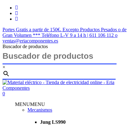
Saltar
twitter
al
facebook
contenido
instagram
principal
Portes Gratis a partir de 150€. Excepto Productos Pesados o de
Gran Volumen *** Teléfono L-V 9 a 14 h | 611 106 112 o
ventas@eriacomponentes.es
Buscador de productos
×
Cerrar
búsqueda
buscar
account
0
Menu
MENU
MENU
Mecanismos
Jung LS990