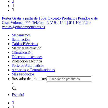
twitter
facebook
instagram
Cerrar
Portes Gratis a partir de 150€. Excepto Productos Pesados o de
Menú
Gran Volumen *** Teléfono L-V 9 a 14 h | 611 106 112 o
ventas@eriacomponentes.es
Mecanismos
Iluminación
Cables Eléctricos
Material Instalación
Climatización
Telecomunicaciones
Protección Eléctrica
Porteros Automáticos
Armarios y Centralizaciones
Más Productos
Buscador de productos
×
Español
twitter
facebook