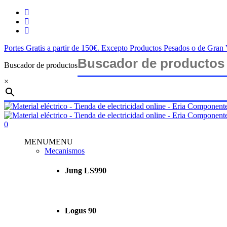
Saltar
twitter
al
facebook
contenido
instagram
principal
Portes Gratis a partir de 150€. Excepto Productos Pesados o de Gra
Buscador de productos
×
Cerrar
búsqueda
buscar
account
0
Menu
MENU
MENU
Mecanismos
Jung LS990
Logus 90